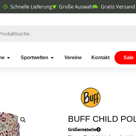
Schnelle Lieferung
Große Auswahl
Gratis Versand
he
Sportwelten
Vereine
Kontakt
Sale
BUFF CHILD PO
Größentabelle