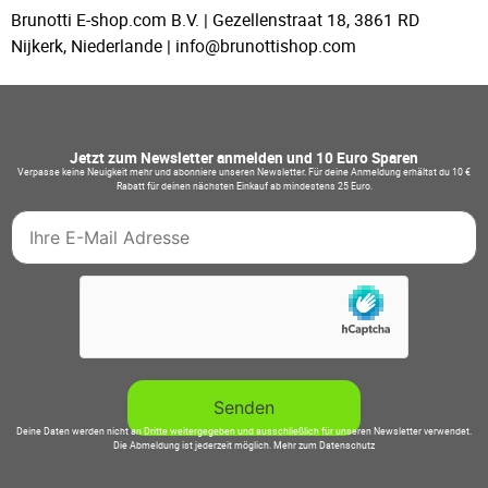
Brunotti E-shop.com B.V. | Gezellenstraat 18, 3861 RD
Nijkerk, Niederlande | info@brunottishop.com
Jetzt zum Newsletter anmelden und 10 Euro Sparen
Verpasse keine Neuigkeit mehr und abonniere unseren Newsletter. Für deine Anmeldung erhältst du 10 €
Rabatt für deinen nächsten Einkauf ab mindestens 25 Euro.
Deine Daten werden nicht an Dritte weitergegeben und ausschließlich für unseren Newsletter verwendet.
Die Abmeldung ist jederzeit möglich.
Mehr zum Datenschutz