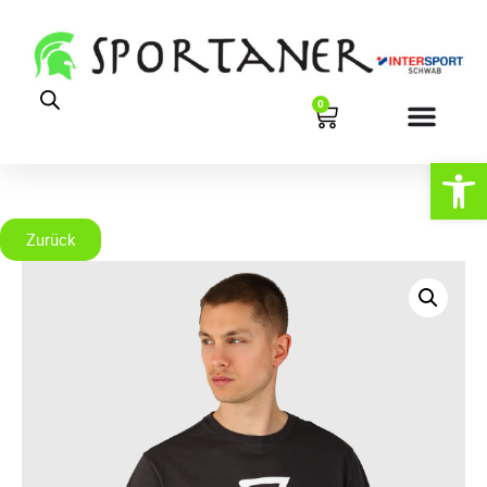
0
Werkzeugl
Zurück