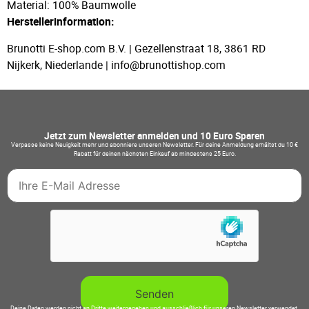
Material: 100% Baumwolle
Herstellerinformation:
Brunotti E-shop.com B.V. | Gezellenstraat 18, 3861 RD
Nijkerk, Niederlande | info@brunottishop.com
Jetzt zum Newsletter anmelden und 10 Euro Sparen
Verpasse keine Neuigkeit mehr und abonniere unseren Newsletter. Für deine Anmeldung erhältst du 10 €
Rabatt für deinen nächsten Einkauf ab mindestens 25 Euro.
Deine Daten werden nicht an Dritte weitergegeben und ausschließlich für unseren Newsletter verwendet.