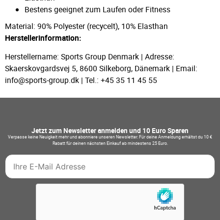
Bestens geeignet zum Laufen oder Fitness
Material: 90% Polyester (recycelt), 10% Elasthan
Herstellerinformation:
Herstellername: Sports Group Denmark | Adresse:
Skaerskovgardsvej 5, 8600 Silkeborg, Dänemark | Email:
info@sports-group.dk | Tel.: +45 35 11 45 55
Jetzt zum Newsletter anmelden und 10 Euro Sparen
Verpasse keine Neuigkeit mehr und abonniere unseren Newsletter. Für deine Anmeldung erhältst du 10 €
Rabatt für deinen nächsten Einkauf ab mindestens 25 Euro.