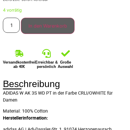
4 vorrätig
In den Warenkorb
Versandkostenfrei
Erreichbar &
Große
ab 40€
persönlich
Auswahl
Beschreibung
ADIDAS W AK 3S WD PT in der Farbe CRLI/OWHITE für
Damen
Material: 100% Cotton
Herstellerinformation:
adidas AG | Adi-Dassler-Str. 1, 91074 Herzogenaurach,