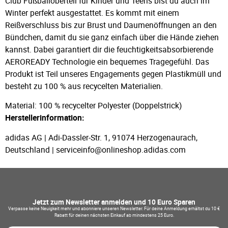
Club Fußballoberteil für Kinder und Teens bist du auch im
Winter perfekt ausgestattet. Es kommt mit einem
Reißverschluss bis zur Brust und Daumenöffnungen an den
Bündchen, damit du sie ganz einfach über die Hände ziehen
kannst. Dabei garantiert dir die feuchtigkeitsabsorbierende
AEROREADY Technologie ein bequemes Tragegefühl. Das
Produkt ist Teil unseres Engagements gegen Plastikmüll und
besteht zu 100 % aus recycelten Materialien.
Material: 100 % recycelter Polyester (Doppelstrick)
Herstellerinformation:
adidas AG | Adi-Dassler-Str. 1, 91074 Herzogenaurach,
Deutschland | serviceinfo@onlineshop.adidas.com
Jetzt zum Newsletter anmelden und 10 Euro Sparen
Verpasse keine Neuigkeit mehr und abonniere unseren Newsletter. Für deine Anmeldung erhältst du 10 €
Rabatt für deinen nächsten Einkauf ab mindestens 25 Euro.