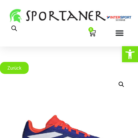
0
Werkzeugl
Zurück