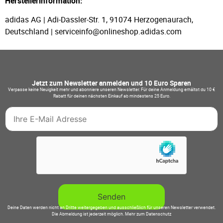
Herstellerinformation:
adidas AG | Adi-Dassler-Str. 1, 91074 Herzogenaurach,
Deutschland | serviceinfo@onlineshop.adidas.com
Jetzt zum Newsletter anmelden und 10 Euro Sparen
Verpasse keine Neuigkeit mehr und abonniere unseren Newsletter. Für deine Anmeldung erhältst du 10 €
Rabatt für deinen nächsten Einkauf ab mindestens 25 Euro.
Deine Daten werden nicht an Dritte weitergegeben und ausschließlich für unseren Newsletter verwendet.
Die Abmeldung ist jederzeit möglich.
Mehr zum Datenschutz