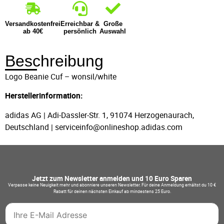
Versandkostenfrei
Erreichbar &
Große
ab 40€
persönlich
Auswahl
Beschreibung
Logo Beanie Cuf – wonsil/white
Herstellerinformation:
adidas AG | Adi-Dassler-Str. 1, 91074 Herzogenaurach,
Deutschland | serviceinfo@onlineshop.adidas.com
Jetzt zum Newsletter anmelden und 10 Euro Sparen
Verpasse keine Neuigkeit mehr und abonniere unseren Newsletter. Für deine Anmeldung erhältst du 10 €
Rabatt für deinen nächsten Einkauf ab mindestens 25 Euro.