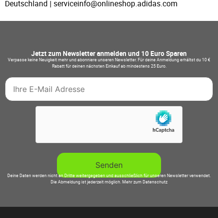
Deutschland | serviceinfo@onlineshop.adidas.com
Jetzt zum Newsletter anmelden und 10 Euro Sparen
Verpasse keine Neuigkeit mehr und abonniere unseren Newsletter. Für deine Anmeldung erhältst du 10 €
Rabatt für deinen nächsten Einkauf ab mindestens 25 Euro.
Deine Daten werden nicht an Dritte weitergegeben und ausschließlich für unseren Newsletter verwendet.
Die Abmeldung ist jederzeit möglich.
Mehr zum Datenschutz