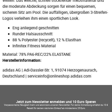
Wellen. Das weiche, schnell trocknende Trikotmaterial und
die moderate Abdeckung sorgen für einen bequemen,
sicheren Sitz am Pool. Die auffälligen, übergroßen 3-Streifen-
Logos verleihen ihm einen sportlichen Look.
Eng anliegend geschnitten
Runder Halsausschnitt
88 % Polyester (recycelt), 12 % Elasthan
Infinitex Fitness Material
Material: 78% PA6-REC/22% ELASTANE
Herstellerinformation:
adidas AG | Adi-Dassler-Str. 1, 91074 Herzogenaurach,
Deutschland | serviceinfo@onlineshop.adidas.com
Jetzt zum Newsletter anmelden und 10 Euro Sparen
Verpasse keine Neuigkeit mehr und abonniere unseren Newsletter. Für deine Anmeldung erhältst du 10 €
Rabatt für deinen nächsten Einkauf ab mindestens 25 Euro.