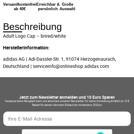
Versandkostenfrei
Erreichbar &
Große
ab 40€
persönlich
Auswahl
Beschreibung
Adult Logo Cap – brired/white
Herstellerinformation:
adidas AG | Adi-Dassler-Str. 1, 91074 Herzogenaurach,
Deutschland | serviceinfo@onlineshop.adidas.com
Jetzt zum Newsletter anmelden und 10 Euro Sparen
Verpasse keine Neuigkeit mehr und abonniere unseren Newsletter. Für deine Anmeldung erhältst du 10 €
Rabatt für deinen nächsten Einkauf ab mindestens 25 Euro.