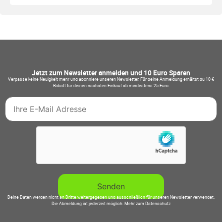
Jetzt zum Newsletter anmelden und 10 Euro Sparen
Verpasse keine Neuigkeit mehr und abonniere unseren Newsletter. Für deine Anmeldung erhältst du 10 €
Rabatt für deinen nächsten Einkauf ab mindestens 25 Euro.
Deine Daten werden nicht an Dritte weitergegeben und ausschließlich für unseren Newsletter verwendet.
Die Abmeldung ist jederzeit möglich.
Mehr zum Datenschutz