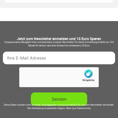
Jetzt zum Newsletter anmelden und 10 Euro Sparen
Verpasse keine Neuigkeit mehr und abonniere unseren Newsletter. Für deine Anmeldung erhältst du 10 €
Rabatt für deinen nächsten Einkauf ab mindestens 25 Euro.
Deine Daten werden nicht an Dritte weitergegeben und ausschließlich für unseren Newsletter verwendet.
Die Abmeldung ist jederzeit möglich.
Mehr zum Datenschutz