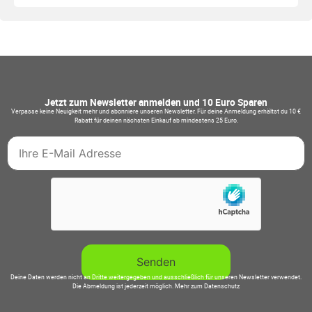
Jetzt zum Newsletter anmelden und 10 Euro Sparen
Verpasse keine Neuigkeit mehr und abonniere unseren Newsletter. Für deine Anmeldung erhältst du 10 €
Rabatt für deinen nächsten Einkauf ab mindestens 25 Euro.
Deine Daten werden nicht an Dritte weitergegeben und ausschließlich für unseren Newsletter verwendet.
Die Abmeldung ist jederzeit möglich.
Mehr zum Datenschutz