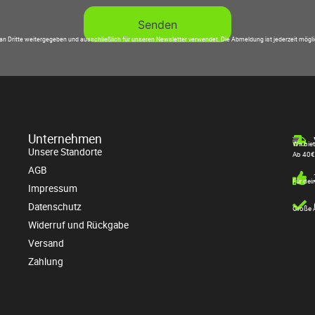
an Dritte weitergegeben und ausschließlich für unseren Newsletter verwendet. Die Abmeldung ist jederzeit mögl
Unternehmen
Wir bie
Unsere Standorte
Ab 40€
AGB
Für dei
Impressum
Datenschutz
Große A
Widerruf und Rückgabe
Versand
Zahlung