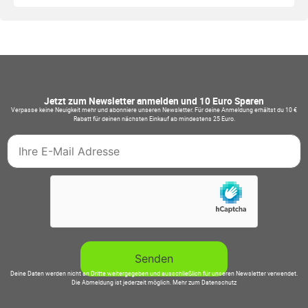
Jetzt zum Newsletter anmelden und 10 Euro Sparen
Verpasse keine Neuigkeit mehr und abonniere unseren Newsletter. Für deine Anmeldung erhältst du 10 €
Rabatt für deinen nächsten Einkauf ab mindestens 25 Euro.
Deine Daten werden nicht an Dritte weitergegeben und ausschließlich für unseren Newsletter verwendet.
Die Abmeldung ist jederzeit möglich.
Mehr zum Datenschutz