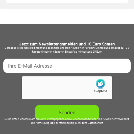
Jetzt zum Newsletter anmelden und 10 Euro Sparen
Verpasse keine Neuigkeit mehr und abonniere unseren Newsletter. Für deine Anmeldung erhältst du 10 €
Rabatt für deinen nächsten Einkauf ab mindestens 25 Euro.
Deine Daten werden nicht an Dritte weitergegeben und ausschließlich für unseren Newsletter verwendet.
Die Abmeldung ist jederzeit möglich.
Mehr zum Datenschutz