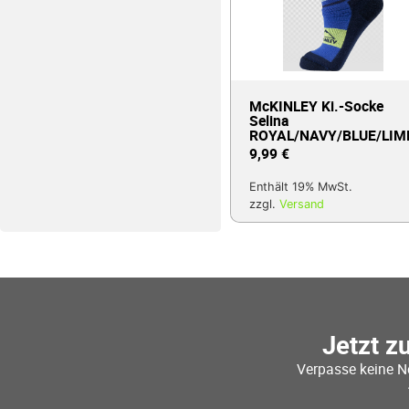
McKINLEY Ki.-Socke
Selina
ROYAL/NAVY/BLUE/LIM
9,99
€
Enthält 19% MwSt.
zzgl.
Versand
Jetzt z
Verpasse keine N