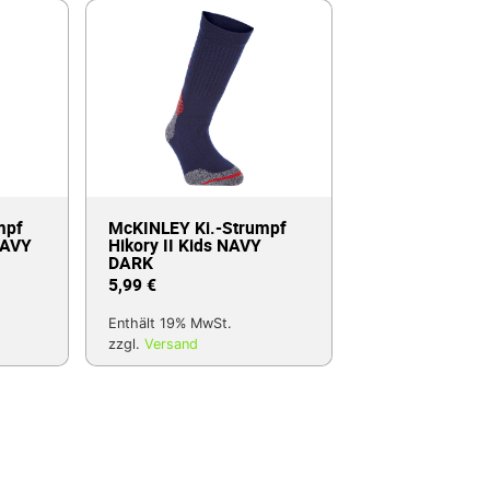
mpf
McKINLEY Ki.-Strumpf
NAVY
Hikory II Kids NAVY
DARK
5,99
€
Enthält 19% MwSt.
zzgl.
Versand