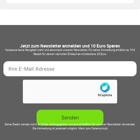
Jetzt zum Newsletter anmelden und 10 Euro Sparen
Verpasse keine Neuigkeit mehr und abonniere unseren Newsletter. Für deine Anmeldung erhältst du 10 €
Rabatt für deinen nächsten Einkauf ab mindestens 25 Euro.
Deine Daten werden nicht an Dritte weitergegeben und ausschließlich für unseren Newsletter verwendet.
Die Abmeldung ist jederzeit möglich.
Mehr zum Datenschutz