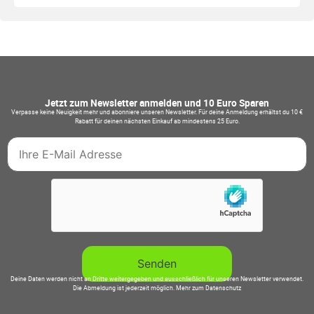
Jetzt zum Newsletter anmelden und 10 Euro Sparen
Verpasse keine Neuigkeit mehr und abonniere unseren Newsletter. Für deine Anmeldung erhältst du 10 €
Rabatt für deinen nächsten Einkauf ab mindestens 25 Euro.
Deine Daten werden nicht an Dritte weitergegeben und ausschließlich für unseren Newsletter verwendet.
Die Abmeldung ist jederzeit möglich.
Mehr zum Datenschutz