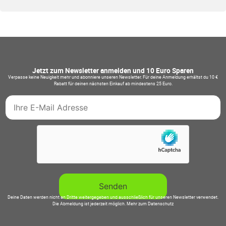
Jetzt zum Newsletter anmelden und 10 Euro Sparen
Verpasse keine Neuigkeit mehr und abonniere unseren Newsletter. Für deine Anmeldung erhältst du 10 €
Rabatt für deinen nächsten Einkauf ab mindestens 25 Euro.
Deine Daten werden nicht an Dritte weitergegeben und ausschließlich für unseren Newsletter verwendet.
Die Abmeldung ist jederzeit möglich.
Mehr zum Datenschutz