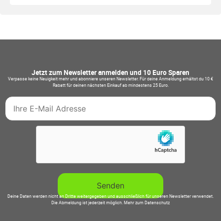
Jetzt zum Newsletter anmelden und 10 Euro Sparen
Verpasse keine Neuigkeit mehr und abonniere unseren Newsletter. Für deine Anmeldung erhältst du 10 €
Rabatt für deinen nächsten Einkauf ab mindestens 25 Euro.
Deine Daten werden nicht an Dritte weitergegeben und ausschließlich für unseren Newsletter verwendet.
Die Abmeldung ist jederzeit möglich.
Mehr zum Datenschutz