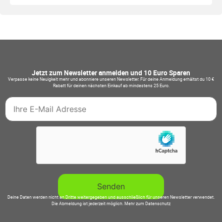
Jetzt zum Newsletter anmelden und 10 Euro Sparen
Verpasse keine Neuigkeit mehr und abonniere unseren Newsletter. Für deine Anmeldung erhältst du 10 €
Rabatt für deinen nächsten Einkauf ab mindestens 25 Euro.
Deine Daten werden nicht an Dritte weitergegeben und ausschließlich für unseren Newsletter verwendet.
Die Abmeldung ist jederzeit möglich.
Mehr zum Datenschutz