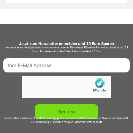
Jetzt zum Newsletter anmelden und 10 Euro Sparen
Verpasse keine Neuigkeit mehr und abonniere unseren Newsletter. Für deine Anmeldung erhältst du 10 €
Rabatt für deinen nächsten Einkauf ab mindestens 25 Euro.
Deine Daten werden nicht an Dritte weitergegeben und ausschließlich für unseren Newsletter verwendet.
Die Abmeldung ist jederzeit möglich.
Mehr zum Datenschutz