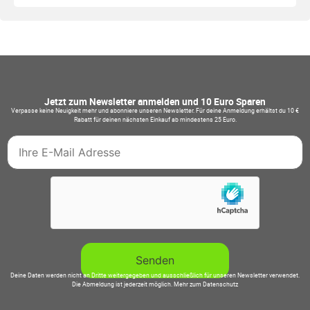
Jetzt zum Newsletter anmelden und 10 Euro Sparen
Verpasse keine Neuigkeit mehr und abonniere unseren Newsletter. Für deine Anmeldung erhältst du 10 €
Rabatt für deinen nächsten Einkauf ab mindestens 25 Euro.
Deine Daten werden nicht an Dritte weitergegeben und ausschließlich für unseren Newsletter verwendet.
Die Abmeldung ist jederzeit möglich.
Mehr zum Datenschutz