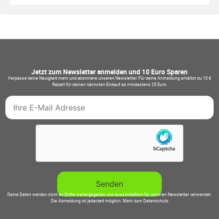
Jetzt zum Newsletter anmelden und 10 Euro Sparen
Verpasse keine Neuigkeit mehr und abonniere unseren Newsletter. Für deine Anmeldung erhältst du 10 €
Rabatt für deinen nächsten Einkauf ab mindestens 25 Euro.
Deine Daten werden nicht an Dritte weitergegeben und ausschließlich für unseren Newsletter verwendet.
Die Abmeldung ist jederzeit möglich.
Mehr zum Datenschutz