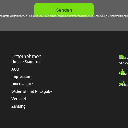
an Dritte weitergegeben und ausschließlich für unseren Newsletter verwendet. Die Abmeldung ist jederzeit mögl
Unternehmen
Wir bie
Unsere Standorte
Ab 40€
AGB
Für dei
Impressum
Datenschutz
Große A
Widerruf und Rückgabe
Versand
Zahlung