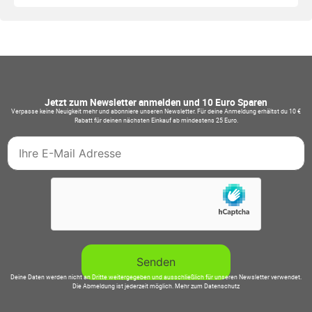
Jetzt zum Newsletter anmelden und 10 Euro Sparen
Verpasse keine Neuigkeit mehr und abonniere unseren Newsletter. Für deine Anmeldung erhältst du 10 €
Rabatt für deinen nächsten Einkauf ab mindestens 25 Euro.
Deine Daten werden nicht an Dritte weitergegeben und ausschließlich für unseren Newsletter verwendet.
Die Abmeldung ist jederzeit möglich.
Mehr zum Datenschutz