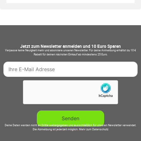
Jetzt zum Newsletter anmelden und 10 Euro Sparen
Verpasse keine Neuigkeit mehr und abonniere unseren Newsletter. Für deine Anmeldung erhältst du 10 €
Rabatt für deinen nächsten Einkauf ab mindestens 25 Euro.
Deine Daten werden nicht an Dritte weitergegeben und ausschließlich für unseren Newsletter verwendet.
Die Abmeldung ist jederzeit möglich.
Mehr zum Datenschutz