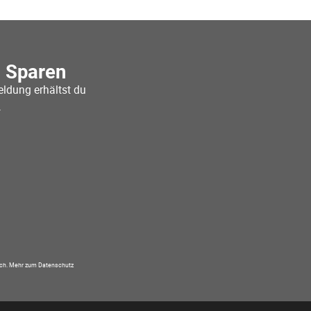
o Sparen
ldung erhältst du
.
ich.
Mehr zum Datenschutz