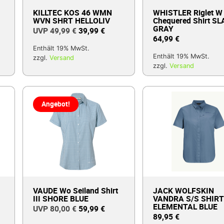
KILLTEC KOS 46 WMN
WHISTLER Riglet W
WVN SHRT HELLOLIV
Chequered Shirt SL
GRAY
49,99
€
39,99
€
64,99
€
Enthält 19% MwSt.
Enthält 19% MwSt.
zzgl.
Versand
zzgl.
Versand
Angebot!
VAUDE Wo Seiland Shirt
JACK WOLFSKIN
III SHORE BLUE
VANDRA S/S SHIR
ELEMENTAL BLUE
80,00
€
59,99
€
89,95
€