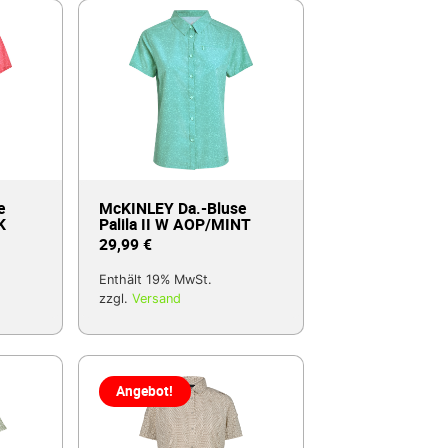
e
McKINLEY Da.-Bluse
K
Palila II W AOP/MINT
29,99
€
Enthält 19% MwSt.
zzgl.
Versand
Angebot!