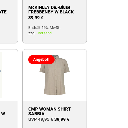
McKINLEY Da.-Bluse
ATE
FREBBENBY W BLACK
39,99
€
Enthält 19% MwSt.
zzgl.
Versand
Angebot!
CMP WOMAN SHIRT
T W
SABBIA
49,95
€
39,99
€