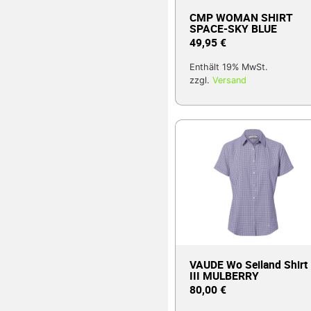
CMP WOMAN SHIRT
SPACE-SKY BLUE
49,95
€
Enthält 19% MwSt.
zzgl.
Versand
VAUDE Wo Seiland Shirt
III MULBERRY
80,00
€