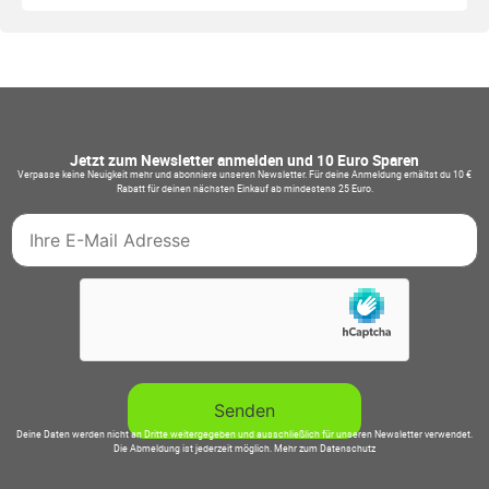
Jetzt zum Newsletter anmelden und 10 Euro Sparen
Verpasse keine Neuigkeit mehr und abonniere unseren Newsletter. Für deine Anmeldung erhältst du 10 €
Rabatt für deinen nächsten Einkauf ab mindestens 25 Euro.
Deine Daten werden nicht an Dritte weitergegeben und ausschließlich für unseren Newsletter verwendet.
Die Abmeldung ist jederzeit möglich.
Mehr zum Datenschutz